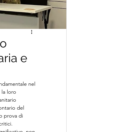
po
aria e
fondamentale nel 
la loro 
nitario 
ontario del 
o prova di 
itici.
nificativo, non 