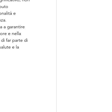
puto 
onalità e 
nza.
a a garantire 
ore e nella 
di far parte di 
alute e la 